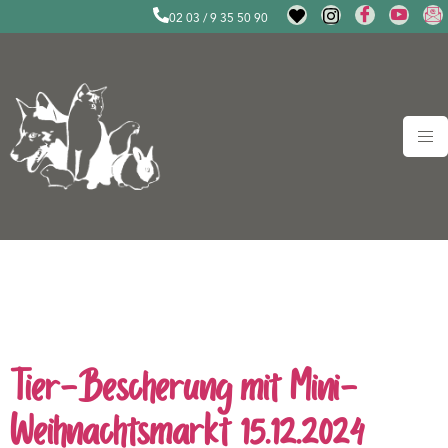
02 03 / 9 35 50 90
Schlagwort:
Tiere aus dem
Tierheim retten
Tier-Bescherung mit Mini-
Weihnachtsmarkt 15.12.2024