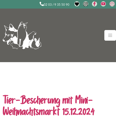
02 03 / 9 35 50 90
Schlagwort:
Tiere
adoptieren Duisburg
Tier-Bescherung mit Mini-
Weihnachtsmarkt 15.12.2024