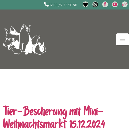
02 03 / 9 35 50 90
Schlagwort:
Notfälle
Duisburg
Tier-Bescherung mit Mini-
Weihnachtsmarkt 15.12.2024