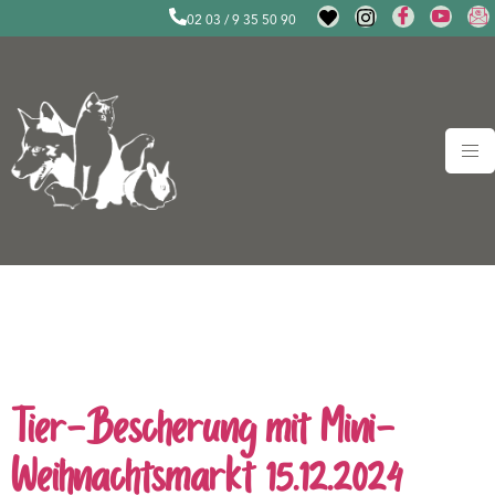
02 03 / 9 35 50 90
Schlagwort:
Haustiere
Duisburg
Tier-Bescherung mit Mini-
Weihnachtsmarkt 15.12.2024