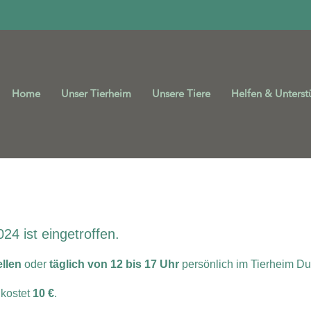
Home
Unser Tierheim
Unsere Tiere
Helfen & Unterst
r 2024
24 ist eingetroffen.
ellen
oder
täglich von 12 bis 17 Uhr
persönlich im Tierheim Du
 kostet
10 €
.